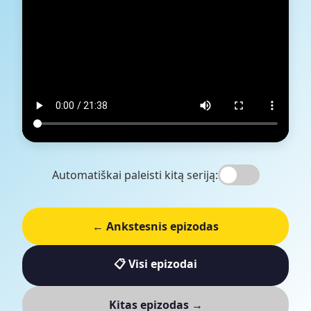
Automatiškai paleisti kitą seriją:
← Ankstesnis epizodas
📋 Visi epizodai
Kitas epizodas →