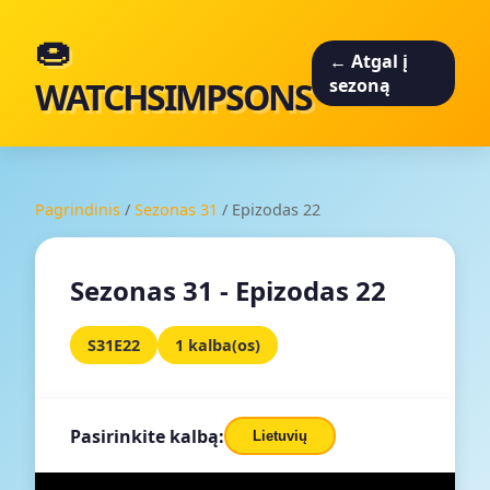
🍩
← Atgal į
WATCHSIMPSONS
sezoną
Pagrindinis
/
Sezonas 31
/
Epizodas 22
Sezonas 31 - Epizodas 22
S31E22
1 kalba(os)
Pasirinkite kalbą:
Lietuvių