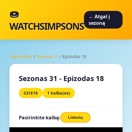
🍩
← Atgal į
WATCHSIMPSONS
sezoną
Pagrindinis
/
Sezonas 31
/
Epizodas 18
Sezonas 31 - Epizodas 18
S31E18
1 kalba(os)
Pasirinkite kalbą:
Lietuvių