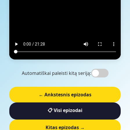
Automatiškai paleisti kitą seriją:
← Ankstesnis epizodas
📋 Visi epizodai
Kitas epizodas →