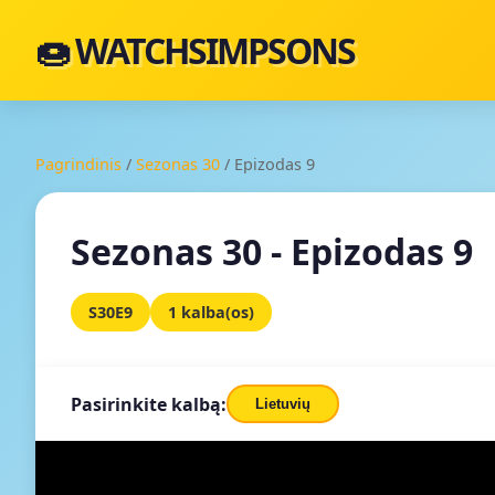
🍩 WATCHSIMPSONS
Pagrindinis
/
Sezonas 30
/
Epizodas 9
Sezonas 30 - Epizodas 9
S30E9
1 kalba(os)
Pasirinkite kalbą:
Lietuvių