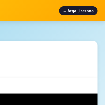
← Atgal į sezoną