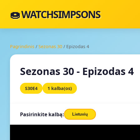
🍩 WATCHSIMPSONS
Pagrindinis
/
Sezonas 30
/
Epizodas 4
Sezonas 30 - Epizodas 4
S30E4
1 kalba(os)
Pasirinkite kalbą:
Lietuvių