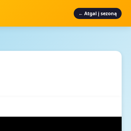
← Atgal į sezoną