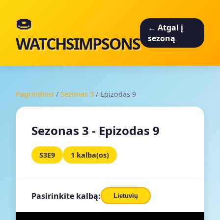
🍩
← Atgal į
WATCHSIMPSONS
sezoną
Pagrindinis
/
Sezonas 3
/
Epizodas 9
Sezonas 3 - Epizodas 9
S3E9
1 kalba(os)
Pasirinkite kalbą:
Lietuvių