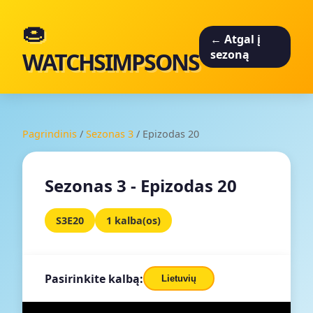
🍩
← Atgal į
WATCHSIMPSONS
sezoną
Pagrindinis
/
Sezonas 3
/
Epizodas 20
Sezonas 3 - Epizodas 20
S3E20
1 kalba(os)
Pasirinkite kalbą:
Lietuvių