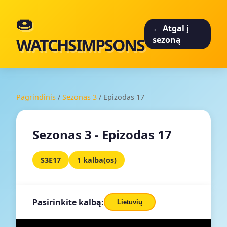
🍩
← Atgal į
WATCHSIMPSONS
sezoną
Pagrindinis
/
Sezonas 3
/
Epizodas 17
Sezonas 3 - Epizodas 17
S3E17
1 kalba(os)
Pasirinkite kalbą:
Lietuvių