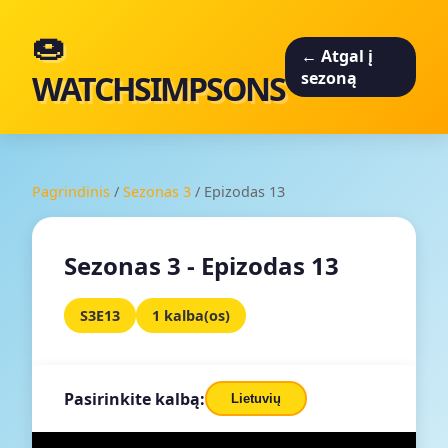
🍩
← Atgal į
WATCHSIMPSONS
sezoną
Pagrindinis
/
Sezonas 3
/
Epizodas 13
Sezonas 3 - Epizodas 13
S3E13
1 kalba(os)
Pasirinkite kalbą:
Lietuvių