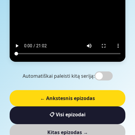
Automatiškai paleisti kitą seriją:
← Ankstesnis epizodas
📋 Visi epizodai
Kitas epizodas →