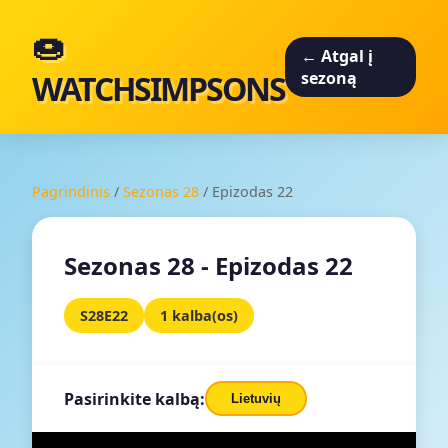
🍩
← Atgal į
WATCHSIMPSONS
sezoną
Pagrindinis
/
Sezonas 28
/
Epizodas 22
Sezonas 28 - Epizodas 22
S28E22
1 kalba(os)
Pasirinkite kalbą:
Lietuvių