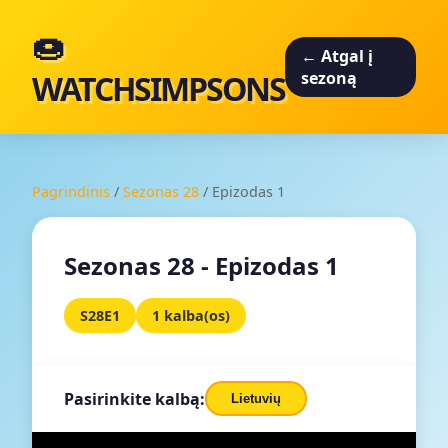
🍩
← Atgal į
WATCHSIMPSONS
sezoną
Pagrindinis
/
Sezonas 28
/
Epizodas 1
Sezonas 28 - Epizodas 1
S28E1
1 kalba(os)
Pasirinkite kalbą:
Lietuvių