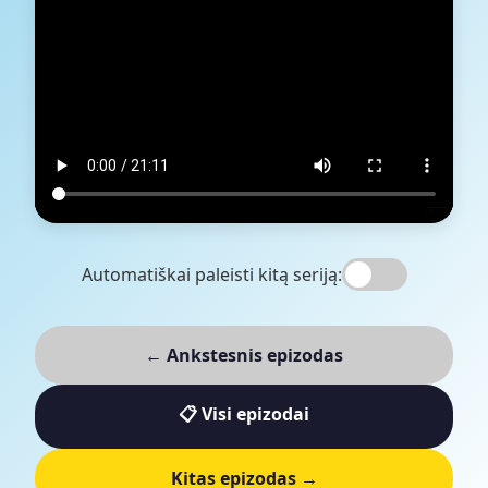
Automatiškai paleisti kitą seriją:
← Ankstesnis epizodas
📋 Visi epizodai
Kitas epizodas →