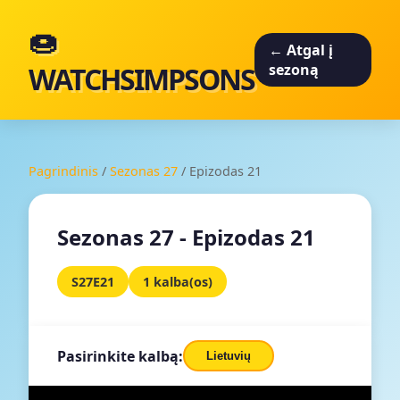
🍩
← Atgal į
WATCHSIMPSONS
sezoną
Pagrindinis
/
Sezonas 27
/
Epizodas 21
Sezonas 27 - Epizodas 21
S27E21
1 kalba(os)
Pasirinkite kalbą:
Lietuvių