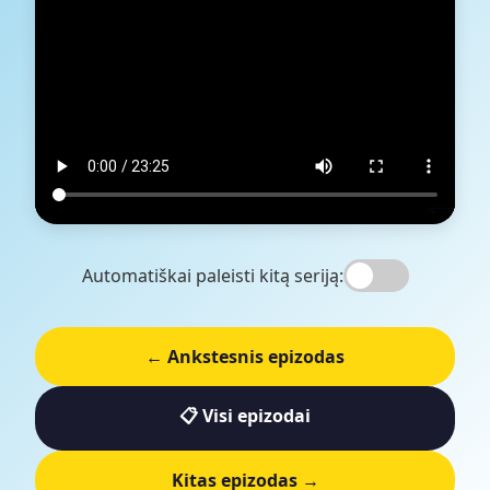
Automatiškai paleisti kitą seriją:
← Ankstesnis epizodas
📋 Visi epizodai
Kitas epizodas →