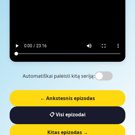
Automatiškai paleisti kitą seriją:
← Ankstesnis epizodas
📋 Visi epizodai
Kitas epizodas →