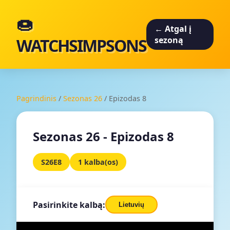
🍩
← Atgal į
WATCHSIMPSONS
sezoną
Pagrindinis
/
Sezonas 26
/
Epizodas 8
Sezonas 26 - Epizodas 8
S26E8
1 kalba(os)
Pasirinkite kalbą:
Lietuvių