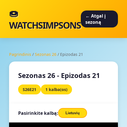
🍩
← Atgal į
WATCHSIMPSONS
sezoną
Pagrindinis
/
Sezonas 26
/
Epizodas 21
Sezonas 26 - Epizodas 21
S26E21
1 kalba(os)
Pasirinkite kalbą:
Lietuvių