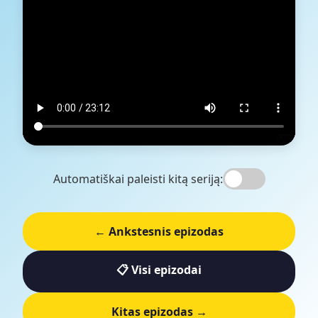
Automatiškai paleisti kitą seriją:
← Ankstesnis epizodas
📋 Visi epizodai
Kitas epizodas →