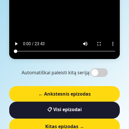
Automatiškai paleisti kitą seriją:
← Ankstesnis epizodas
📋 Visi epizodai
Kitas epizodas →