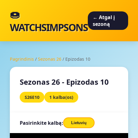
🍩
← Atgal į
WATCHSIMPSONS
sezoną
Pagrindinis
/
Sezonas 26
/
Epizodas 10
Sezonas 26 - Epizodas 10
S26E10
1 kalba(os)
Pasirinkite kalbą:
Lietuvių