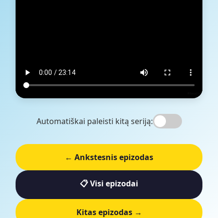
Automatiškai paleisti kitą seriją:
← Ankstesnis epizodas
📋 Visi epizodai
Kitas epizodas →