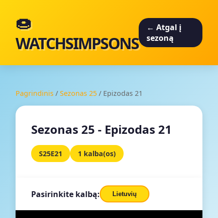
🍩
← Atgal į
WATCHSIMPSONS
sezoną
Pagrindinis
/
Sezonas 25
/
Epizodas 21
Sezonas 25 - Epizodas 21
S25E21
1 kalba(os)
Pasirinkite kalbą:
Lietuvių