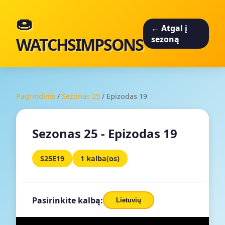
🍩
← Atgal į
WATCHSIMPSONS
sezoną
Pagrindinis
/
Sezonas 25
/
Epizodas 19
Sezonas 25 - Epizodas 19
S25E19
1 kalba(os)
Pasirinkite kalbą:
Lietuvių