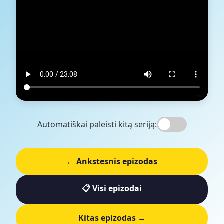
Automatiškai paleisti kitą seriją:
← Ankstesnis epizodas
📋 Visi epizodai
Kitas epizodas →