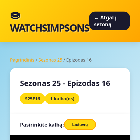
🍩
← Atgal į
WATCHSIMPSONS
sezoną
Pagrindinis
/
Sezonas 25
/
Epizodas 16
Sezonas 25 - Epizodas 16
S25E16
1 kalba(os)
Pasirinkite kalbą:
Lietuvių