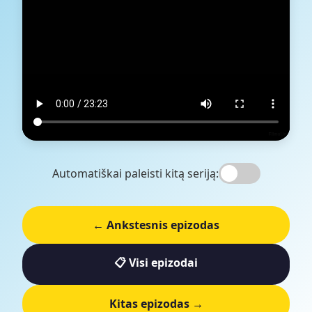
Automatiškai paleisti kitą seriją:
← Ankstesnis epizodas
📋 Visi epizodai
Kitas epizodas →