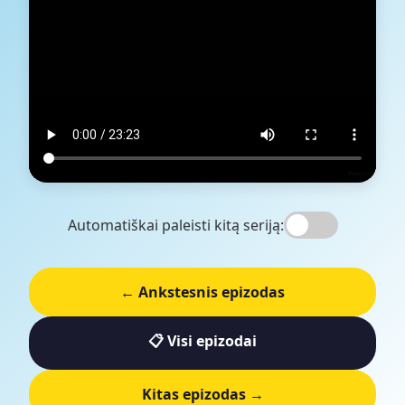
Automatiškai paleisti kitą seriją:
← Ankstesnis epizodas
📋 Visi epizodai
Kitas epizodas →