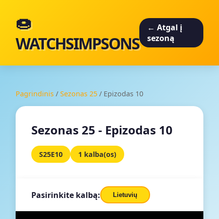
🍩
← Atgal į
WATCHSIMPSONS
sezoną
Pagrindinis
/
Sezonas 25
/
Epizodas 10
Sezonas 25 - Epizodas 10
S25E10
1 kalba(os)
Pasirinkite kalbą:
Lietuvių