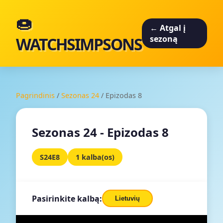
🍩
← Atgal į
WATCHSIMPSONS
sezoną
Pagrindinis
/
Sezonas 24
/
Epizodas 8
Sezonas 24 - Epizodas 8
S24E8
1 kalba(os)
Pasirinkite kalbą:
Lietuvių