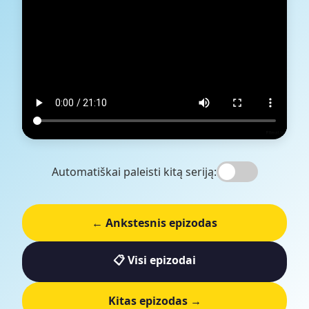
Automatiškai paleisti kitą seriją:
← Ankstesnis epizodas
📋 Visi epizodai
Kitas epizodas →