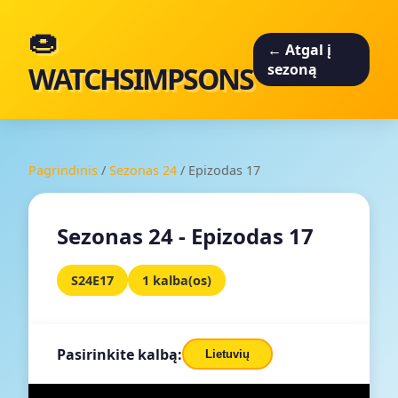
🍩
← Atgal į
WATCHSIMPSONS
sezoną
Pagrindinis
/
Sezonas 24
/
Epizodas 17
Sezonas 24 - Epizodas 17
S24E17
1 kalba(os)
Pasirinkite kalbą:
Lietuvių