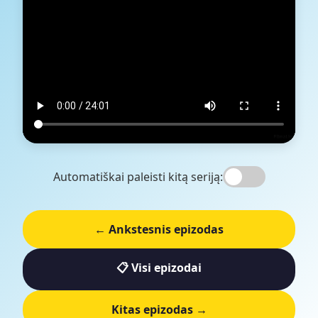
Automatiškai paleisti kitą seriją:
← Ankstesnis epizodas
📋 Visi epizodai
Kitas epizodas →