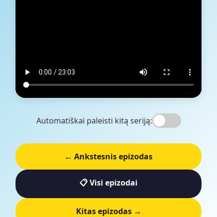
Automatiškai paleisti kitą seriją:
← Ankstesnis epizodas
📋 Visi epizodai
Kitas epizodas →