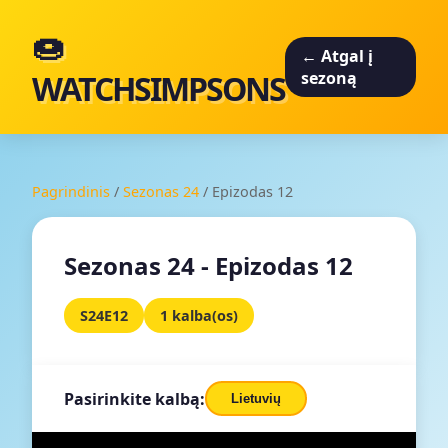
🍩
← Atgal į
WATCHSIMPSONS
sezoną
Pagrindinis
/
Sezonas 24
/
Epizodas 12
Sezonas 24 - Epizodas 12
S24E12
1 kalba(os)
Pasirinkite kalbą:
Lietuvių