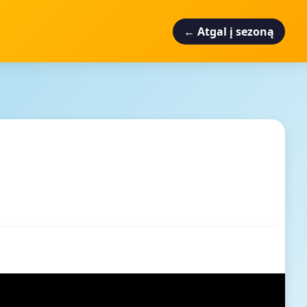
← Atgal į sezoną