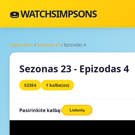
🍩 WATCHSIMPSONS
Pagrindinis
/
Sezonas 23
/
Epizodas 4
Sezonas 23 - Epizodas 4
S23E4
1 kalba(os)
Pasirinkite kalbą:
Lietuvių