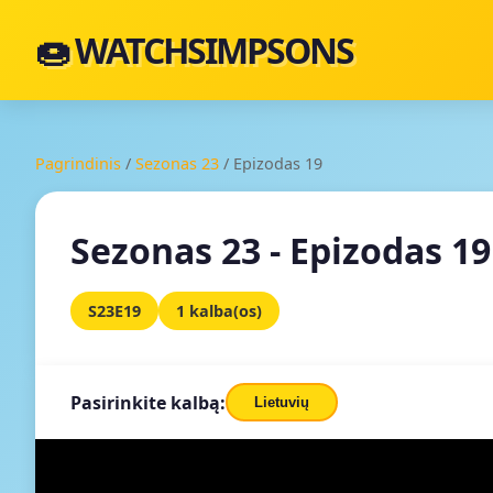
🍩 WATCHSIMPSONS
Pagrindinis
/
Sezonas 23
/
Epizodas 19
Sezonas 23 - Epizodas 19
S23E19
1 kalba(os)
Pasirinkite kalbą:
Lietuvių