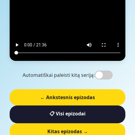
Automatiškai paleisti kitą seriją:
← Ankstesnis epizodas
📋 Visi epizodai
Kitas epizodas →