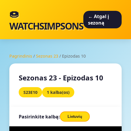
🍩
← Atgal į
WATCHSIMPSONS
sezoną
Pagrindinis
/
Sezonas 23
/
Epizodas 10
Sezonas 23 - Epizodas 10
S23E10
1 kalba(os)
Pasirinkite kalbą:
Lietuvių