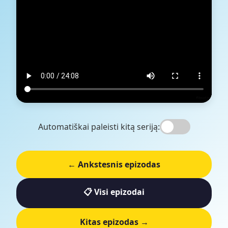
Automatiškai paleisti kitą seriją:
← Ankstesnis epizodas
📋 Visi epizodai
Kitas epizodas →