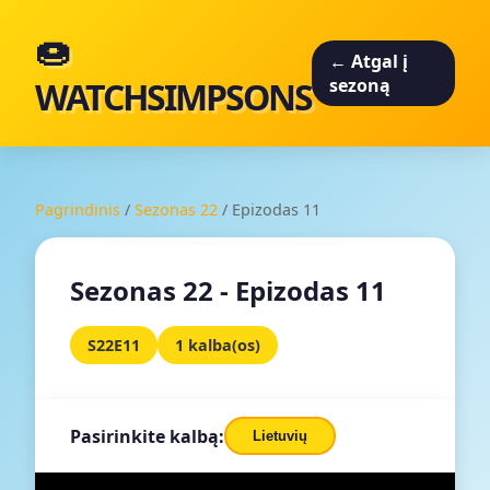
🍩
← Atgal į
WATCHSIMPSONS
sezoną
Pagrindinis
/
Sezonas 22
/
Epizodas 11
Sezonas 22 - Epizodas 11
S22E11
1 kalba(os)
Pasirinkite kalbą:
Lietuvių