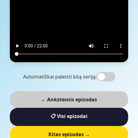
Automatiškai paleisti kitą seriją:
← Ankstesnis epizodas
📋 Visi epizodai
Kitas epizodas →