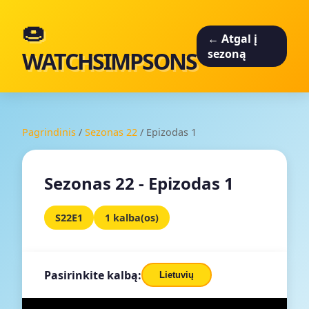
🍩
← Atgal į
WATCHSIMPSONS
sezoną
Pagrindinis
/
Sezonas 22
/
Epizodas 1
Sezonas 22 - Epizodas 1
S22E1
1 kalba(os)
Pasirinkite kalbą:
Lietuvių