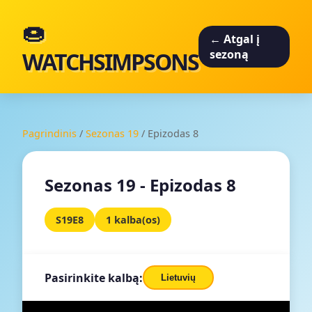
🍩
← Atgal į
WATCHSIMPSONS
sezoną
Pagrindinis
/
Sezonas 19
/
Epizodas 8
Sezonas 19 - Epizodas 8
S19E8
1 kalba(os)
Pasirinkite kalbą:
Lietuvių