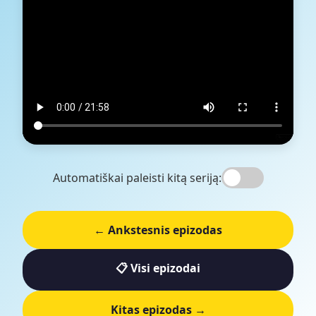
Automatiškai paleisti kitą seriją:
← Ankstesnis epizodas
📋 Visi epizodai
Kitas epizodas →