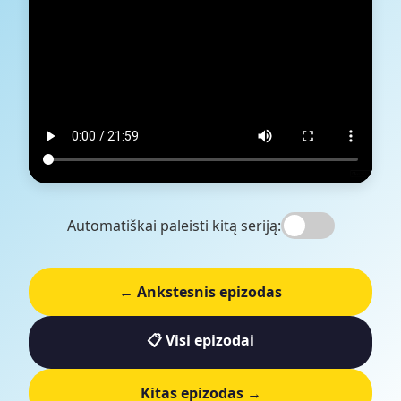
Automatiškai paleisti kitą seriją:
← Ankstesnis epizodas
📋 Visi epizodai
Kitas epizodas →