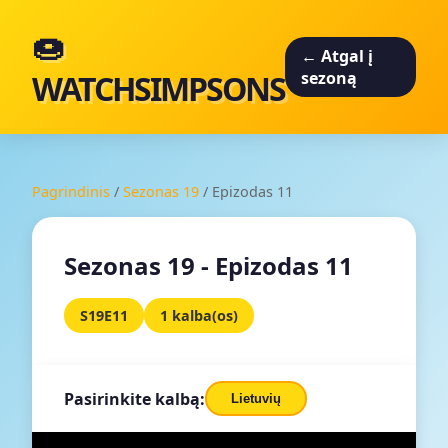
🍩
← Atgal į
WATCHSIMPSONS
sezoną
Pagrindinis
/
Sezonas 19
/
Epizodas 11
Sezonas 19 - Epizodas 11
S19E11
1 kalba(os)
Pasirinkite kalbą:
Lietuvių