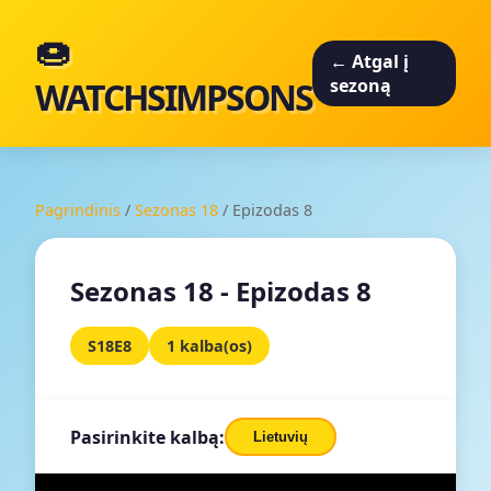
🍩
← Atgal į
WATCHSIMPSONS
sezoną
Pagrindinis
/
Sezonas 18
/
Epizodas 8
Sezonas 18 - Epizodas 8
S18E8
1 kalba(os)
Pasirinkite kalbą:
Lietuvių