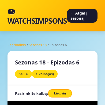
🍩
← Atgal į
WATCHSIMPSONS
sezoną
Pagrindinis
/
Sezonas 18
/
Epizodas 6
Sezonas 18 - Epizodas 6
S18E6
1 kalba(os)
Pasirinkite kalbą:
Lietuvių