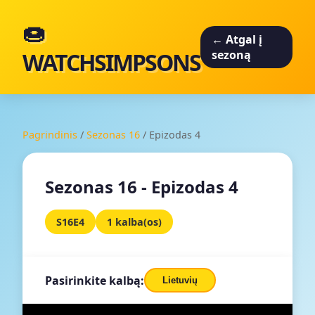
🍩
← Atgal į
WATCHSIMPSONS
sezoną
Pagrindinis
/
Sezonas 16
/
Epizodas 4
Sezonas 16 - Epizodas 4
S16E4
1 kalba(os)
Pasirinkite kalbą:
Lietuvių