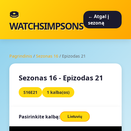
🍩
← Atgal į
WATCHSIMPSONS
sezoną
Pagrindinis
/
Sezonas 16
/
Epizodas 21
Sezonas 16 - Epizodas 21
S16E21
1 kalba(os)
Pasirinkite kalbą:
Lietuvių