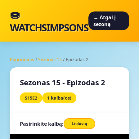
🍩
← Atgal į
WATCHSIMPSONS
sezoną
Pagrindinis
/
Sezonas 15
/
Epizodas 2
Sezonas 15 - Epizodas 2
S15E2
1 kalba(os)
Pasirinkite kalbą:
Lietuvių