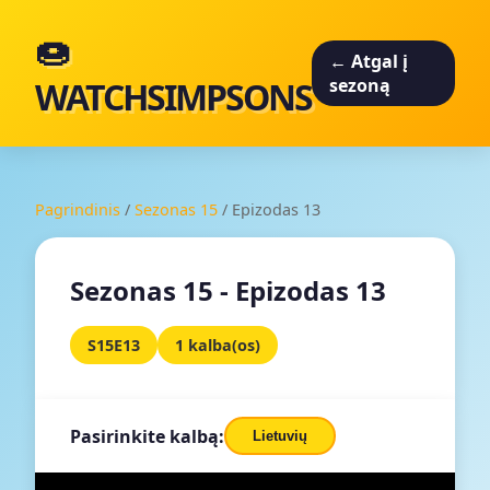
🍩
← Atgal į
WATCHSIMPSONS
sezoną
Pagrindinis
/
Sezonas 15
/
Epizodas 13
Sezonas 15 - Epizodas 13
S15E13
1 kalba(os)
Pasirinkite kalbą:
Lietuvių