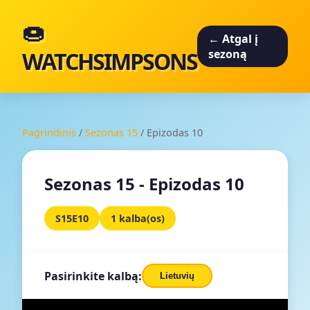
🍩
← Atgal į
WATCHSIMPSONS
sezoną
Pagrindinis
/
Sezonas 15
/
Epizodas 10
Sezonas 15 - Epizodas 10
S15E10
1 kalba(os)
Pasirinkite kalbą:
Lietuvių