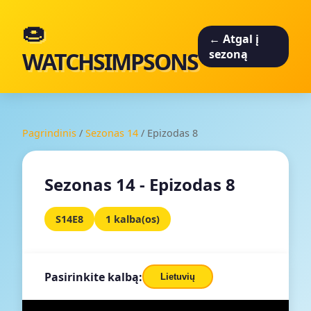
🍩
← Atgal į
WATCHSIMPSONS
sezoną
Pagrindinis
/
Sezonas 14
/
Epizodas 8
Sezonas 14 - Epizodas 8
S14E8
1 kalba(os)
Pasirinkite kalbą:
Lietuvių