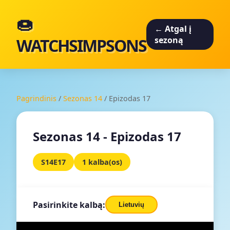
🍩
← Atgal į
WATCHSIMPSONS
sezoną
Pagrindinis
/
Sezonas 14
/
Epizodas 17
Sezonas 14 - Epizodas 17
S14E17
1 kalba(os)
Pasirinkite kalbą:
Lietuvių