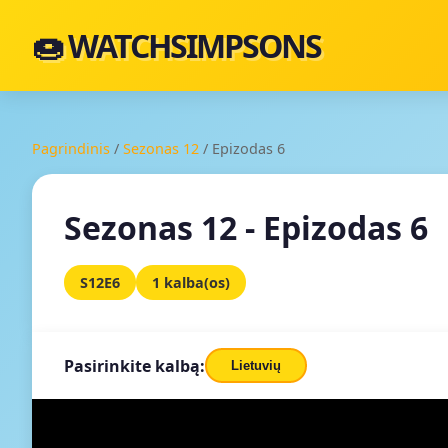
🍩 WATCHSIMPSONS
Pagrindinis
/
Sezonas 12
/
Epizodas 6
Sezonas 12 - Epizodas 6
S12E6
1 kalba(os)
Pasirinkite kalbą:
Lietuvių