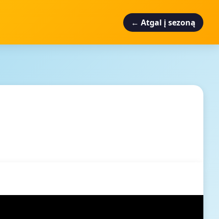
← Atgal į sezoną