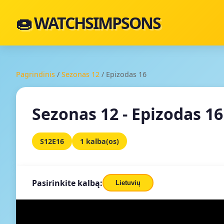
🍩 WATCHSIMPSONS
Pagrindinis
/
Sezonas 12
/
Epizodas 16
Sezonas 12 - Epizodas 16
S12E16
1 kalba(os)
Pasirinkite kalbą:
Lietuvių