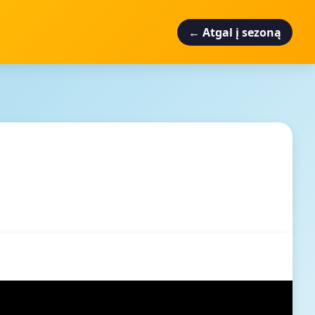
← Atgal į sezoną