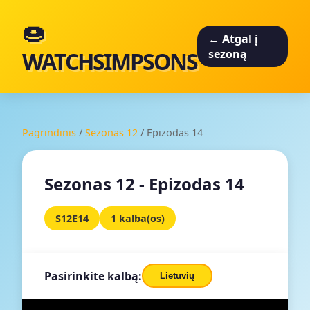
🍩
← Atgal į
WATCHSIMPSONS
sezoną
Pagrindinis
/
Sezonas 12
/
Epizodas 14
Sezonas 12 - Epizodas 14
S12E14
1 kalba(os)
Pasirinkite kalbą:
Lietuvių