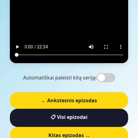
Automatiškai paleisti kitą seriją:
← Ankstesnis epizodas
📋 Visi epizodai
Kitas epizodas →