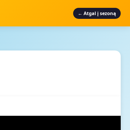
← Atgal į sezoną