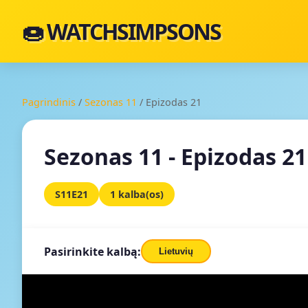
🍩 WATCHSIMPSONS
Pagrindinis
/
Sezonas 11
/
Epizodas 21
Sezonas 11 - Epizodas 21
S11E21
1 kalba(os)
Pasirinkite kalbą:
Lietuvių