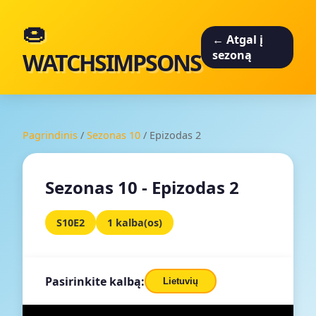
🍩
← Atgal į
WATCHSIMPSONS
sezoną
Pagrindinis
/
Sezonas 10
/
Epizodas 2
Sezonas 10 - Epizodas 2
S10E2
1 kalba(os)
Pasirinkite kalbą:
Lietuvių