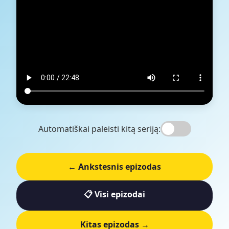
Automatiškai paleisti kitą seriją:
← Ankstesnis epizodas
📋 Visi epizodai
Kitas epizodas →