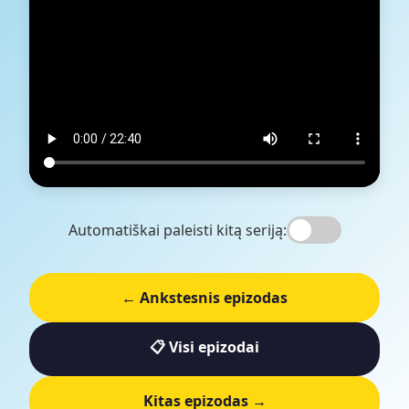
Automatiškai paleisti kitą seriją:
← Ankstesnis epizodas
📋 Visi epizodai
Kitas epizodas →